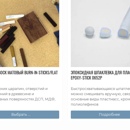
ОСК МАТОВЫЙ BURN-IN-STICKS/FLAT
ЭПОКСИДНАЯ ШПАКЛЕВКА ДЛЯ ПЛА
EPOXY-STICK 0652Р
оких царапин, отверстий и
Быстросхватывающаяся шпатле
ний в древесине и
можно смешивать вручную, связ
вных поверхностях ДСП, МДФ,
основные виды пластмасс, кром
полиолефинов
Выбрать ...
Подробнее