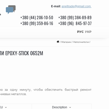
E-mail:
aneltrade@gmail.com
+380 (44) 206-10-50
+380 (99) 384-89-89
+380 (99) 359-86-16
+380 (96) 845-97-37
РУС
УКР
/
Магазин
/
Наполнители
/
И EPOXY-STICK 0652М
ю за одну минуту, чтобы обеспечить быстрый ремонт
ниевых металлов.
KU
Description