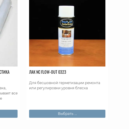
СТИКА
ЛАК NC FLOW-OUT 0323
Для бесшовной герметизации ремонта
вка,
или регулировки уровня блеска
ывает все
е
Выбрать ...