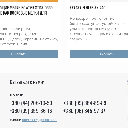
ЮЩИЕ МЕЛКИ РOWDER STICK 0669
КРАСКА FEHLER-EX 240
ЫЕ КАК ВОСКОВЫЕ МЕЛКИ ДЛЯ
Непрозрачное покрытие,
быстросохнущая, устойчивая к
лнения или ретуши
ультрафиолетовым лучам.
ельных повреждений,
Предназначена для окраски кра
ин, щелей, царапин, на стыках,
сварочны...
 от скоб, шпил...
Выбрать ...
Выбрать ...
Связаться с нами:
По тел:
+380 (44) 206-10-50
+380 (99) 384-89-89
+380 (99) 359-86-16
+380 (96) 845-97-37
E-mail:
aneltrade@gmail.com