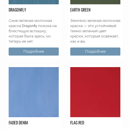
DRAGONFLY
EARTH GREEN
Сине-зеленая молочная
Земляно-зеленая молочная
краска Dragonfly похожа на
краска — это устойчивый
блестящую вспышку,
темно-зеленый цвет
которая была здесь, но
краски, который освежает,
теперь ее нет.
как и вы.
Подробнее
Подробнее
FADED DENIM
FLAG RED