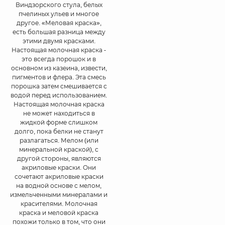
Виндзорского стула, белых
пчелиных ульев и многое
другое. «Меловая краска»,
есть большая разница между
этими двумя красками.
Настоящая молочная краска -
это всегда порошок и в
основном из казеина, извести,
пигментов и флера. Эта смесь
порошка затем смешивается с
водой перед использованием.
Настоящая молочная краска
не может находиться в
жидкой форме слишком
долго, пока белки не станут
разлагаться. Мелом (или
минеральной краской), с
другой стороны, являются
акриловые краски. Они
сочетают акриловые краски
на водной основе с мелом,
измельченными минералами и
красителями. Молочная
краска и меловой краска
похожи только в том, что они