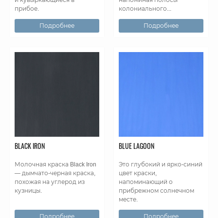
прибое.
колониального...
Подробнее
Подробнее
BLACK IRON
BLUE LAGOON
Молочная краска Black Iron
Это глубокий и ярко-синий
— дымчато-черная краска,
цвет краски,
похожая на углерод из
напоминающий о
кузницы.
прибрежном солнечном
месте.
Подробнее
Подробнее