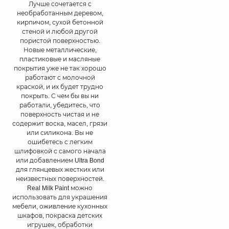
Лучше сочетается с
необработанным деревом,
кирпичом, сухой бетонной
стеной и любой другой
пористой поверхностью.
Новые металлические,
пластиковые и масляные
покрытия уже не так хорошо
работают с молочной
краской, и их будет трудно
покрыть. С чем бы вы ни
работали, убедитесь, что
поверхность чистая и не
содержит воска, масел, грязи
или силикона. Вы не
ошибетесь с легким
шлифовкой с самого начала
или добавлением Ultra Bond
для глянцевых жестких или
неизвестных поверхностей.
Real Milk Paint можно
использовать для украшения
мебели, оживление кухонных
шкафов, покраска детских
игрушек, обработки