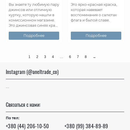
Вы знаете ту любимую пару
Это ярко-красная краска,
джинсов или отличную
которая навевает
куртку, которую нашли в
воспоминания о салютах
комиссионном магазине.
флага и былой славе.
Это джинсовая синяя кра...
Подробнее
Подробнее
1
2
3
4
…
6
7
8
→
Instagram (@aneltrade_co)
…
Связаться с нами:
По тел:
+380 (44) 206-10-50
+380 (99) 384-89-89