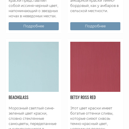
краски представляет
амбарной краски темно-
собой иссиня-черный цвет,
бордовый, как у амбаров в
напоминающий о звездных
сельской местности.
ночах в неведомых местах.
Подробнее
Подробнее
BEACHGLASS
BETSY ROSS RED
Морозный светлый сине-
Этот цвет краски имеет
зеленый цвет краски,
богатые оттенки сливы,
словно стеклянные
которые сияют сквозь
самоцветы, переделанные
темно-красный цвет,
и кувыркающиеся в
напоминая полосы