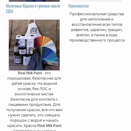
Молочные Краски и тунговое масло
Наполнители
США
Профессиональные средства
для наполнения и
восстановления всех типов
дефектов, царапин, трещин,
вмятин, а также в ходе
производственного процесса
Real Milk Paint - это
порошковая, безопасная для
детей краска. На водной
основе, без ЛОС и
экологически чистая.
Безопасна для контакта с
пищевыми продуктами. Для
получения краски, все что вам
нужно сделать, это смешать
порошок с водой и начать
красить. Краска Real Milk Paint
изготовлена ​​из казеина