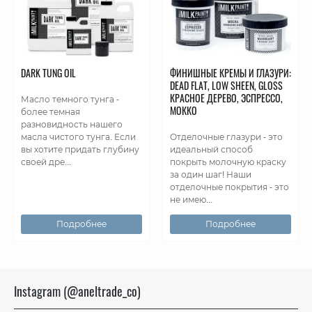
DARK TUNG OIL
ФИНИШНЫЕ КРЕМЫ И ГЛАЗУРИ:
DEAD FLAT, LOW SHEEN, GLOSS
КРАСНОЕ ДЕРЕВО, ЭСПРЕССО,
Масло темного тунга -
МОККО
более темная
разновидность нашего
масла чистого тунга. Если
Отделочные глазури - это
вы хотите придать глубину
идеальный способ
своей дре...
покрыть молочную краску
за один шаг! Наши
отделочные покрытия - это
не имею...
Подробнее
Подробнее
Instagram (@aneltrade_co)