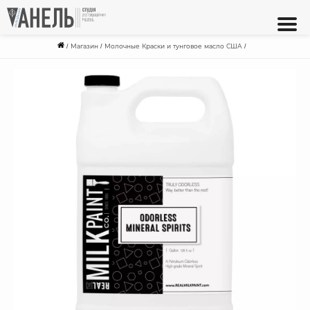
/
Магазин
/
Молочные Краски и тунговое масло США
/