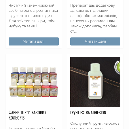
Чистячий і знежирюючий
Препарат дає додаткову
засіб на основі розчинника
адгезію до підкладки
з дуже інтенсивною дією.
лакофарбових матеріалів,
Для всіх типів шкіри, крім
нанесених розпиленням.
нубуку та замші...
Також допомагає фарбам
ст...
Читати далі
Читати далі
ФАРБИ TUP 11 БАЗОВИХ
ГРУНТ EXTRA ADHESION
КОЛЬОРІВ
Сполучний грунт, на основі
Інтенсивна ретуш / фарби
розчинника, перед