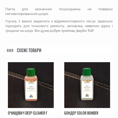
Паста для незначних пошкоджень на поверхні
пигментированной шкіри.
Гнучка, її важко видалити з відремонтованого місця. Ідеально
підходить для точкового ремонту, заповнює невеликі дірки і
тріщини на шкірі. Він дуже добре приймає фарби TUP.
СХОЖІ ТОВАРИ
ОЧИЩУВАЧ DEEP CLEANER F
БОНДЕР COLOR BONDER