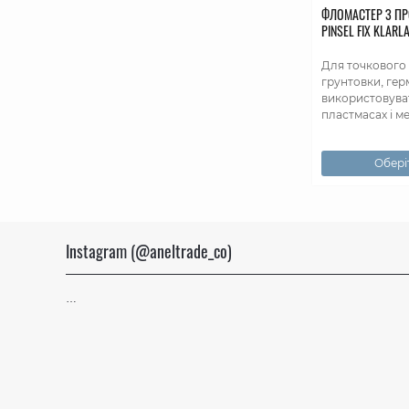
ФЛОМАСТЕР З П
PINSEL FIX KLARL
Для точкового
грунтовки, гер
використовуват
пластмасах і ме
Оберіт
Instagram (@aneltrade_co)
…