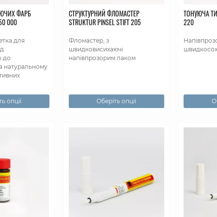
УЮЧИХ ФАРБ
СТРУКТУРНИЙ ФЛОМАСТЕР
ТОНУЮЧА ТИ
50 000
STRUKTUR PINSEL STIFT 205
220
етка для
Фломастер, з
Напівпроз
ід
швидковисихаючі
швидкосох
о до
напівпрозорим лаком
а натуральному
ативних
ь опції
Оберіть опції
О