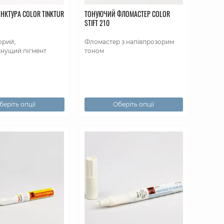
НКТУРА COLOR TINKTUR
ТОНУЮЧИЙ ФЛОМАСТЕР COLOR
STIFT 210
орий,
Фломастер з напівпрозорим
нущий пігмент
тоном
беріть опції
Оберіть опції