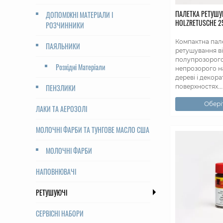
ПАЛЕТКА РЕТУШ
ДОПОМІЖНІ МАТЕРІАЛИ І
НOLZRETUSCHE 2
РОЗЧИННИКИ
Компактна пал
ПАЯЛЬНИКИ
ретушування в
полупрозорог
Розхідні Матеріали
непрозорого н
дереві і декор
ПЕНЗЛИКИ
поверхностях...
Оберіт
ЛАКИ ТА АЕРОЗОЛІ
МОЛОЧНІ ФАРБИ ТА ТУНГОВЕ МАСЛО США
МОЛОЧНІ ФАРБИ
НАПОВНЮВАЧІ
РЕТУШУЮЧІ
СЕРВІСНІ НАБОРИ