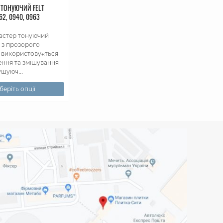
ТОНУЮЧИЙ FELT
2, 0940, 0963
стер тонуючий
 з прозорого
і використовується
ення та змішування
шуюч...
беріть опції