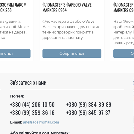
РОЗОРИМ ЛАКОМ
ФЛОМАСТЕР З ФАРБОЮ VALVE
ФЛОМАСТЕР 
ACK 268
MARKERS 0964
MARKERS 096
 лакування,
Фломастери з фарбою Valve
Наш Флома
метизації. Може
Markers призначені для світлих і
зроблений
ися на дереві,
темних прозорих покриттів
матеріалу 
талі.
деревини та ламінату
для освітл
наших рету
ь опції
Оберіть опції
О
Зв’язатися з нами:
По тел:
+380 (44) 206-10-50
+380 (99) 384-89-89
+380 (99) 359-86-16
+380 (96) 845-97-37
E-mail:
aneltrade@gmail.com
Або слідкуйте в соц. мережах: