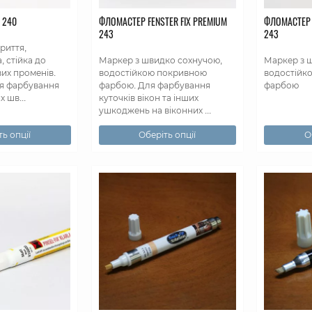
 240
ФЛОМАСТЕР FENSTER FIX PREMIUM
ФЛОМАСТЕР 
243
243
риття,
 стійка до
Маркер з швидко сохнучою,
Маркер з 
их променів.
водостійкою покривною
водостійк
я фарбування
фарбою. Для фарбування
фарбою
х шв...
куточків вікон та інших
ушкоджень на віконних ...
ь опції
Оберіть опції
О