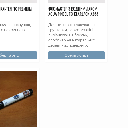
KANTEN FIX PREMIUM
ФЛОМАСТЕР З ВОДНИМ ЛАКОМ
AQUA PINSEL FIX KLARLACK А268
швидко сохнучою,
Для точкового лакування,
ою покривною
грунтовки, герметизації і
вирівнювання блиску,
особливо на натуральних
дерев'яних поверхнях.
беріть опції
Оберіть опції