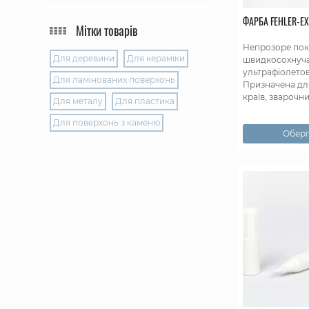
ФАРБА FEHLER-EX
Мітки товарів
Непрозоре пок
Для деревини
Для кераміки
швидкосохнуча,
ультрафіолетов
Для ламінованих поверхонь
Призначена дл
країв, зварочни
Для металу
Для пластика
Для поверхонь з каменю
Оберіт