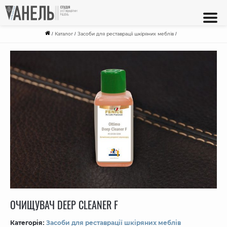
/
Каталог
/
Засоби для реставрації шкіряних меблів
/
ОЧИЩУВАЧ DEEP CLEANER F
Категорія:
Засоби для реставрації шкіряних меблів