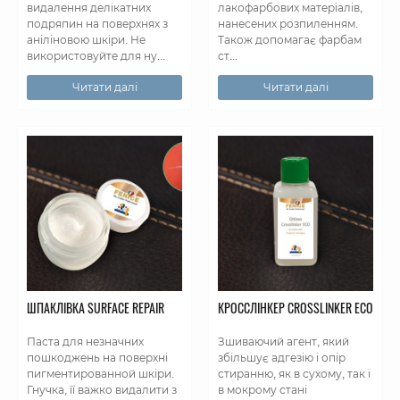
видалення делікатних
лакофарбових матеріалів,
подряпин на поверхнях з
нанесених розпиленням.
аніліновою шкіри. Не
Також допомагає фарбам
використовуйте для ну...
ст...
Читати далі
Читати далі
ШПАКЛІВКА SURFACE REPAIR
КРОССЛІНКЕР CROSSLINKER ECO
Паста для незначних
Зшиваючий агент, який
пошкоджень на поверхні
збільшує адгезію і опір
пигментированной шкіри.
стиранню, як в сухому, так і
Гнучка, її важко видалити з
в мокрому стані