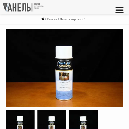
/
Каталог
/
Лаки та аерозолі
/