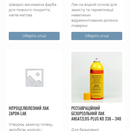
Швидко висихаюча фарба
Лак на водній основі для
для повного покриття,
захисту та герметизації
напів матова.
невеликих
відремонтованих ділянок
поверхні
Оберіть опції
Оберіть опції
НІТРОЦЕЛЮЛОЗНИЙ ЛАК
РЕСТАВРАЦІЙНИЙ
ZAPON-LAK
БЕЗОРЕОЛЬНИЙ ЛАК
АNSATZLOS-РLUS KO 336 – 340
Утворює захисну плівку,
запобігає корозії і
Для безшовної