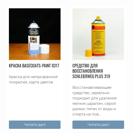
КРАСКА BASECOATS-PAINT 0317
СРЕДСТВО ДЛЯ
ВОССТАНОВЛЕНИЯ
SCHLEIERWEG PLUS 319
Краска для непрозрачной
покрытия, карта цветов.
Восстанавливающее
средство, идеально
подходит для удаления
мелких царапин, серой
дымки, пятен от воды и
спирта на пов...
Читати далі
Читати далі