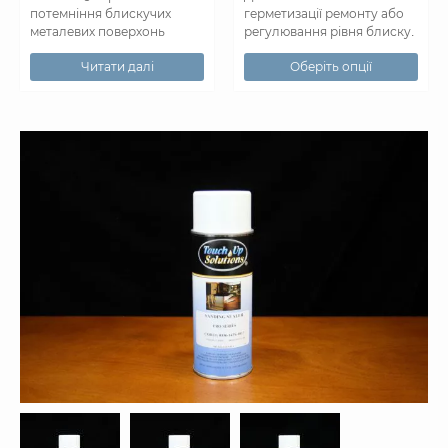
потемніння блискучих
герметизації ремонту або
металевих поверхонь
регулювання рівня блиску.
Читати далі
Оберіть опції